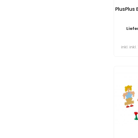
PlusPlus 
Liefe
inkl. ink