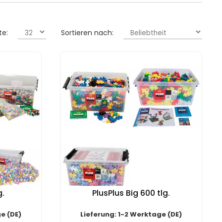
te:
Sortieren nach:
g.
PlusPlus Big 600 tlg.
e (DE)
Lieferung: 1-2 Werktage (DE)