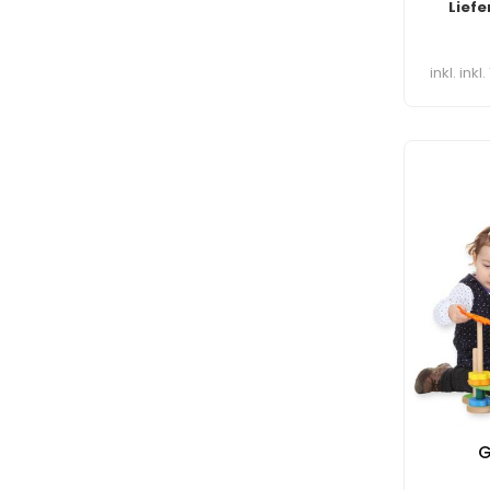
Liefe
inkl. ink
G