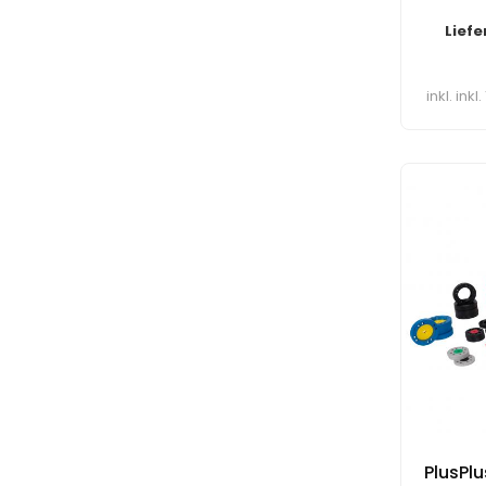
Liefe
inkl. ink
PlusPlu