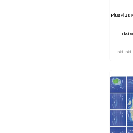
PlusPlus
Liefe
inkl. ink