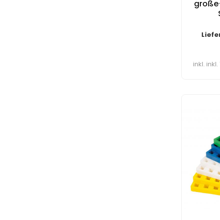
große+
Liefe
inkl. ink