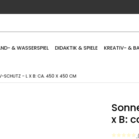
ND- & WASSERSPIEL
DIDAKTIK & SPIELE
KREATIV- & B
-SCHUTZ - L X B: CA. 450 X 450 CM
Sonne
x B: 
(