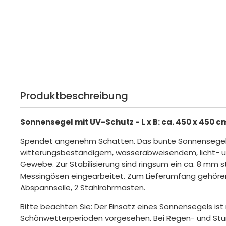
Produktbeschreibung
Sonnensegel mit UV-Schutz - L x B: ca. 450 x 450 c
Spendet angenehm Schatten. Das bunte Sonnensegel 
witterungsbeständigem, wasserabweisendem, licht- u
Gewebe. Zur Stabilisierung sind ringsum ein ca. 8 mm s
Messingösen eingearbeitet. Zum Lieferumfang gehören
Abspannseile, 2 Stahlrohrmasten.
Bitte beachten Sie: Der Einsatz eines Sonnensegels ist 
Schönwetterperioden vorgesehen. Bei Regen- und Stu