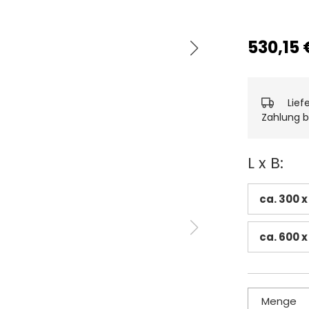
530,15 
Lief
Zahlung b
L x B:
ca. 300 
ca. 600 
Menge