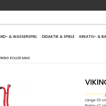
ND- & WASSERSPIEL
DIDAKTIK & SPIELE
KREATIV- & B
IKING ROLLER MAXI
VIKIN
(
Länge 121 c
Breite 47 c