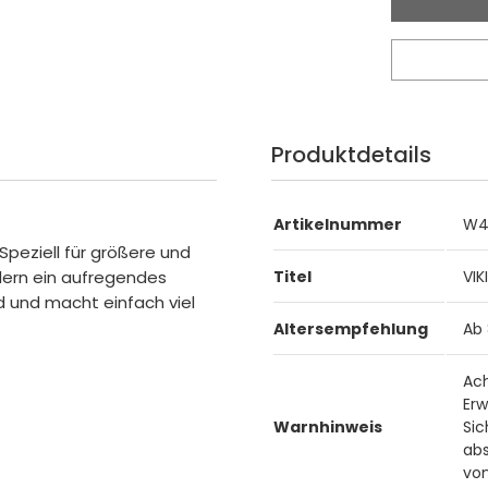
Produktdetails
Artikelnummer
W4
 Speziell für größere und
ädern ein aufregendes
Titel
VIK
nd und macht einfach viel
Altersempfehlung
Ab 
Ach
Er
Warnhinweis
Sic
abs
vo