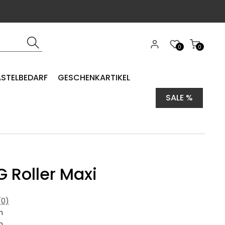
0
0
ASTELBEDARF
GESCHENKARTIKEL
SALE %
G Roller Maxi
0)
m
m