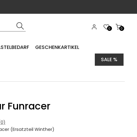
0
0
ASTELBEDARF
GESCHENKARTIKEL
SALE %
für Funracer
0)
racer (Ersatzteil Winther)