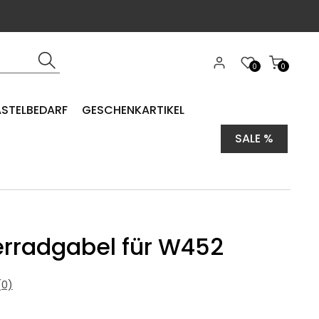
0
0
ASTELBEDARF
GESCHENKARTIKEL
SALE %
rradgabel für W452
0)