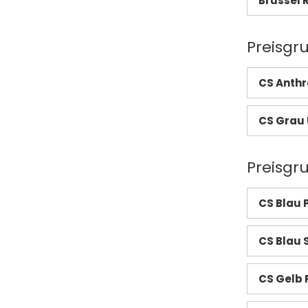
Brüssel 
Preisgr
CS Anthra
CS Grau 
Preisgr
CS Blau 
CS Blau S
CS Gelb 