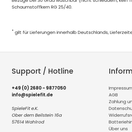
Bezüge bei 30 Grad waschbar (nicht schleudern, kein Tr
Schaumstoffkern RG 25/40.
*
gilt für Lieferungen innerhalb Deutschlands, Lieferze
Support / Hotline
Infor
+49 (0) 2680 - 9877050
Impressu
info@spielefit.de
AGB
Zahlung u
SpieleFit e.K.
Datenschu
Ober dem Beilstein 16a
Widerrufs
57614 Wahlrod
Batteriehi
Über uns