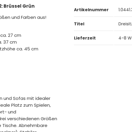
: Brüssel Grün
Artikelnummer
1.0441
rößen und Farben aus!
Titel
Dreisi
 ca. 27 cm
Lieferzeit
4-8 W
a. 37 cm
itzhöhe ca. 45 cm
 und Sofas mit idealer
ideale Platz zum Spielen,
ort- und
 drei verschiedenen Größen
ge Tische. Abnehmbare