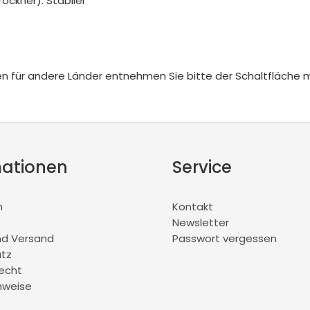
ockner). Stabiler
iten für andere Länder entnehmen Sie bitte der Schaltfläche 
mationen
Service
m
Kontakt
Newsletter
nd Versand
Passwort vergessen
tz
recht
nweise