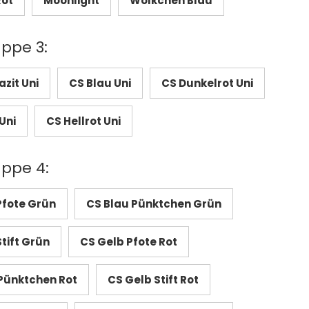
Rot
Moonlight
Wölkchen Blau
uppe 3:
zit Uni
CS Blau Uni
CS Dunkelrot Uni
Uni
CS Hellrot Uni
uppe 4:
Pfote Grün
CS Blau Pünktchen Grün
tift Grün
CS Gelb Pfote Rot
Pünktchen Rot
CS Gelb Stift Rot