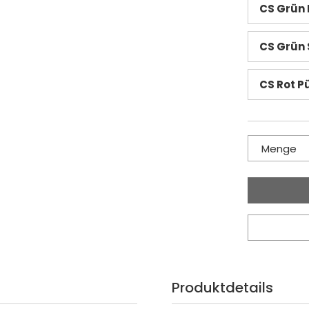
CS Grün 
CS Grün S
CS Rot P
Menge
Produktdetails