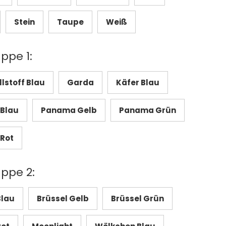
Stein
Taupe
Weiß
ppe 1:
stoff Blau
Garda
Käfer Blau
Blau
Panama Gelb
Panama Grün
Rot
uppe 2:
Blau
Brüssel Gelb
Brüssel Grün