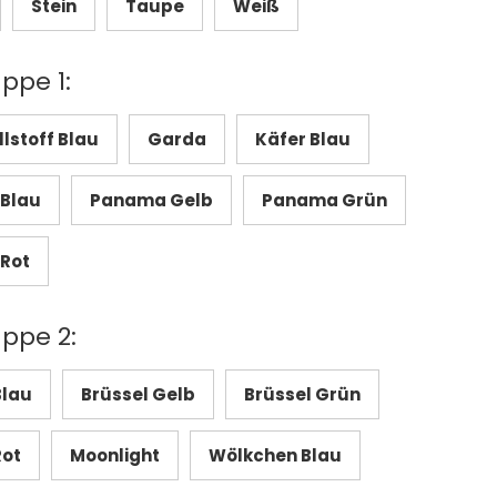
Stein
Taupe
Weiß
ppe 1:
stoff Blau
Garda
Käfer Blau
Blau
Panama Gelb
Panama Grün
Rot
uppe 2:
Blau
Brüssel Gelb
Brüssel Grün
Rot
Moonlight
Wölkchen Blau