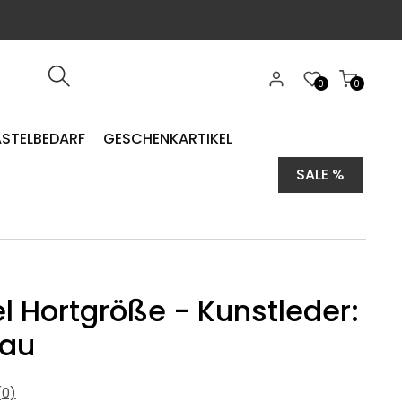
0
0
ASTELBEDARF
GESCHENKARTIKEL
SALE %
l Hortgröße - Kunstleder:
lau
0)