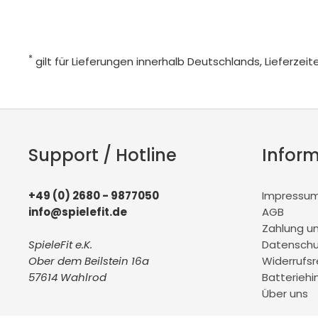
*
gilt für Lieferungen innerhalb Deutschlands, Lieferze
Support / Hotline
Infor
+49 (0) 2680 - 9877050
Impressu
info@spielefit.de
AGB
Zahlung u
SpieleFit e.K.
Datenschu
Ober dem Beilstein 16a
Widerrufs
57614 Wahlrod
Batteriehi
Über uns