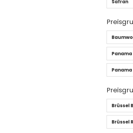
Safran
Preisgru
Baumwoll
Panama 
Panama 
Preisgr
Brüssel 
Brüssel 