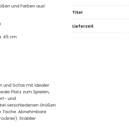
rößen und Farben aus!
Titel
m
Lieferzeit
a. 45 cm
 und Sofas mit idealer
ideale Platz zum Spielen,
ort- und
 drei verschiedenen Größen
ge Tische. Abnehmbare
ockner). Stabiler