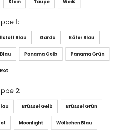
Stein
Taupe
Weiß
ppe 1:
stoff Blau
Garda
Käfer Blau
Blau
Panama Gelb
Panama Grün
Rot
uppe 2:
Blau
Brüssel Gelb
Brüssel Grün
Rot
Moonlight
Wölkchen Blau