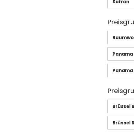
Safran
Preisgru
Baumwoll
Panama 
Panama 
Preisgr
Brüssel 
Brüssel 