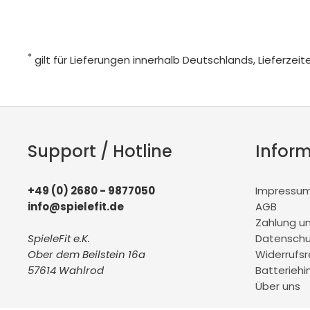
*
gilt für Lieferungen innerhalb Deutschlands, Lieferze
Support / Hotline
Infor
+49 (0) 2680 - 9877050
Impressu
info@spielefit.de
AGB
Zahlung u
SpieleFit e.K.
Datenschu
Ober dem Beilstein 16a
Widerrufs
57614 Wahlrod
Batteriehi
Über uns