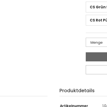
CS Grün S
CS Rot P
Menge
Produktdetails
Artikelnummer
1.