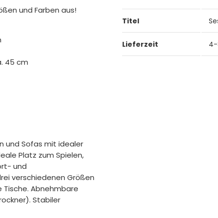
rößen und Farben aus!
Titel
Se
m
Lieferzeit
4-
a. 45 cm
 und Sofas mit idealer
ideale Platz zum Spielen,
ort- und
 drei verschiedenen Größen
ge Tische. Abnehmbare
ockner). Stabiler