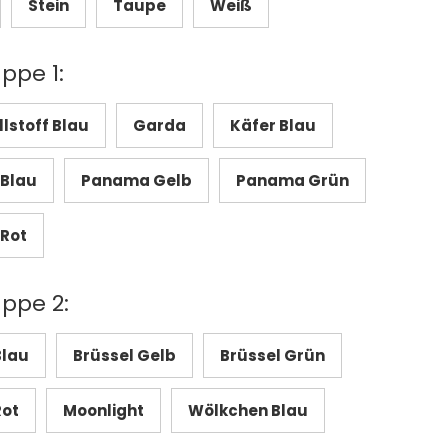
Stein
Taupe
Weiß
ppe 1:
stoff Blau
Garda
Käfer Blau
Blau
Panama Gelb
Panama Grün
Rot
uppe 2:
Blau
Brüssel Gelb
Brüssel Grün
Rot
Moonlight
Wölkchen Blau