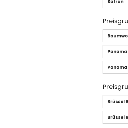
Safran
Preisgru
Baumwoll
Panama 
Panama 
Preisgr
Brüssel 
Brüssel 