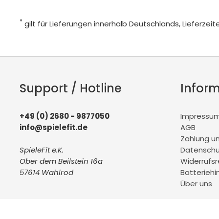
*
gilt für Lieferungen innerhalb Deutschlands, Lieferze
Support / Hotline
Infor
+49 (0) 2680 - 9877050
Impressu
info@spielefit.de
AGB
Zahlung u
SpieleFit e.K.
Datenschu
Ober dem Beilstein 16a
Widerrufs
57614 Wahlrod
Batteriehi
Über uns