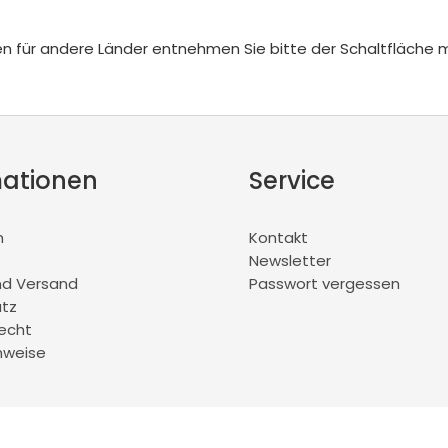
iten für andere Länder entnehmen Sie bitte der Schaltfläche 
mationen
Service
m
Kontakt
Newsletter
nd Versand
Passwort vergessen
tz
recht
nweise
© 2026 SpieleFit e.K.