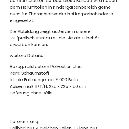
den kompletten Aufbau. Diese Ballbad wird neben
dem Herumtollen in Kindergartenbereich gerne
auch für Theraphiezwecke bei Körperbehinderte
eingesetzt.
Die Abbildung zeigt außerdem unsere
Aufprallschutzmatte
, die Sie als Zubehör
erwerben können.
weitere Details:
Bezug: reißfestem Polyester, blau
Kern: Schaumstoff
Ideale Füllmenge: ca. 5.000 Bälle
Außenmaß B/T/H: 225 x 225 x 50 cm
Lieferung ohne Bälle
Lieferumfang:
Ballbad aus 4 gleichen Teilen + Plane aus