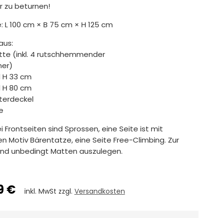
 zu beturnen!
: L 100 cm × B 75 cm × H 125 cm
aus:
atte (inkl. 4 rutschhemmender
er)
il H 33 cm
il H 80 cm
lsterdeckel
fe
 Frontseiten sind Sprossen, eine Seite ist mit
n Motiv Bärentatze, eine Seite Free-Climbing. Zur
sind unbedingt Matten auszulegen.
9 €
inkl. MwSt zzgl.
Versandkosten