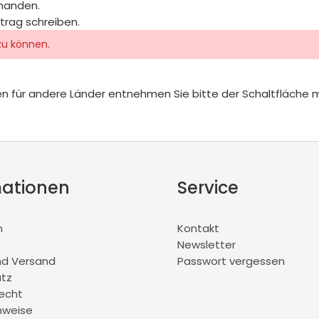
rhanden.
itrag schreiben.
zu können.
iten für andere Länder entnehmen Sie bitte der Schaltfläche 
mationen
Service
m
Kontakt
Newsletter
nd Versand
Passwort vergessen
tz
recht
nweise