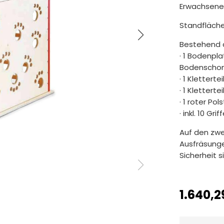
Erwachsener
Standfläche
Bestehend 
· 1 Bodenpl
Bodenschon
· 1 Kletterte
· 1 Kletterte
· 1 roter Po
· inkl. 10 Grif
Auf den zwei
Ausfräsunge
Sicherheit 
1.640,2