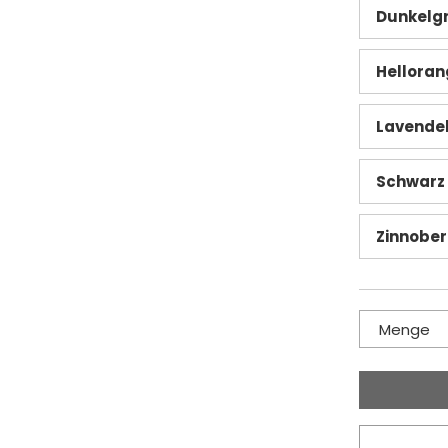
Dunkelg
Helloran
Lavende
Schwarz
Zinnober
Menge