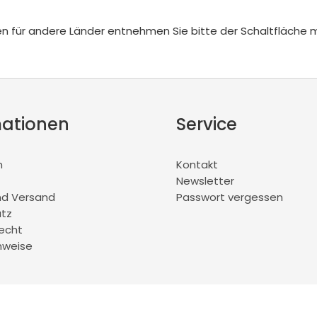
iten für andere Länder entnehmen Sie bitte der Schaltfläche 
mationen
Service
m
Kontakt
Newsletter
nd Versand
Passwort vergessen
tz
recht
nweise
© 2026 SpieleFit e.K.