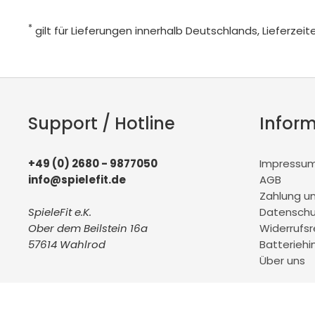
*
gilt für Lieferungen innerhalb Deutschlands, Lieferze
Support / Hotline
Infor
+49 (0) 2680 - 9877050
Impressu
info@spielefit.de
AGB
Zahlung u
SpieleFit e.K.
Datenschu
Ober dem Beilstein 16a
Widerrufs
57614 Wahlrod
Batteriehi
Über uns