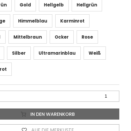
rün
Gold
Hellgelb
Hellgrün
ge
Himmelblau
Karminrot
l
Mittelbraun
Ocker
Rose
Silber
Ultramarinblau
Weiß
rot
IN DEN WARENKORB
AUF DIE MERKLISTE