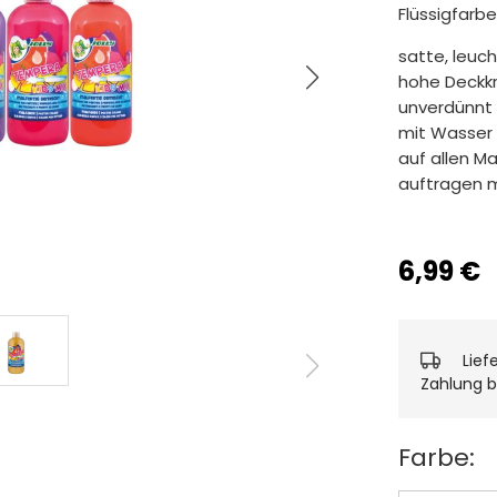
Flüssigfarbe
satte, leuc
hohe Deckkr
unverdünnt
mit Wasser
auf allen Ma
auftragen m
6,99 €
Lief
Zahlung b
Farbe: