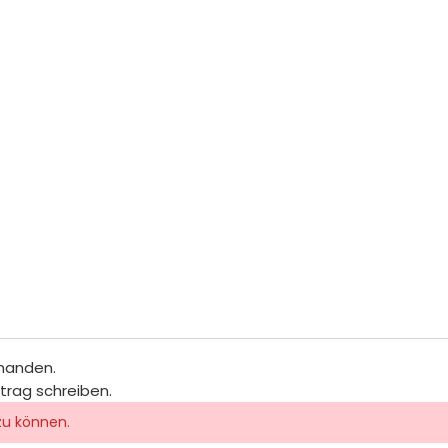
rhanden.
itrag schreiben.
zu können.