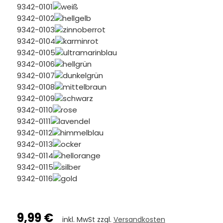
9342-0101
weiß
9342-0102
hellgelb
9342-0103
zinnoberrot
9342-0104
karminrot
9342-0105
ultramarinblau
9342-0106
hellgrün
9342-0107
dunkelgrün
9342-0108
mittelbraun
9342-0109
schwarz
9342-0110
rose
9342-0111
lavendel
9342-0112
himmelblau
9342-0113
ocker
9342-0114
hellorange
9342-0115
silber
9342-0116
gold
9,99 €
inkl. MwSt zzgl.
Versandkosten