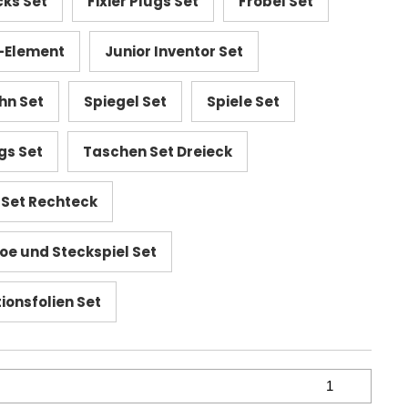
cks Set
Fixier Plugs Set
Fröbel Set
s-Element
Junior Inventor Set
hn Set
Spiegel Set
Spiele Set
gs Set
Taschen Set Dreieck
Set Rechteck
Toe und Steckspiel Set
ionsfolien Set