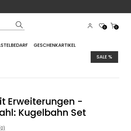
0
0
ASTELBEDARF
GESCHENKARTIKEL
SALE %
it Erweiterungen -
hl: Kugelbahn Set
0)