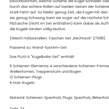
beochbachten, welche Schiene die Kugel schneller oder
Durch das sichere Rollen auf beiden Seiten der Schien
stark Fahrt auf. So bleibt genug Zeit, die Kugel mit de
sie genug Schwung, kann sie sogar auf die nächste Sch
Filztasche (nicht im Set enthalten) kann dabei als Au
die Kugeln landen völlig lautlos.
(Gleich mitbestellen: Taschen Set „Rechteck“ 27098)
Passend zu: Wand-System-Set
Das PLUG it "Kugelbahn Set" enthält:
6 Schienen-Elemente 4 verschiedene Schienen-Formen:
Wellenfomen, Treppenstufe und Bogen
12 Schienen-Plugs
6 Holz-Kugeln
Material: Schienen: Sperrholz, Plugs: Sperrholz, Birkenhol
Teile: 24