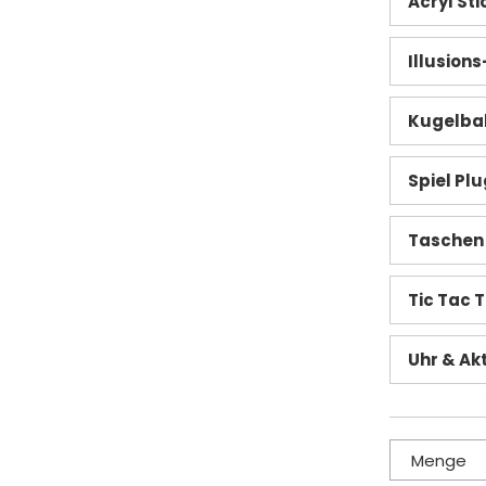
Acryl Sti
Illusion
Kugelba
Spiel Plu
Taschen 
Tic Tac 
Uhr & Akt
Menge