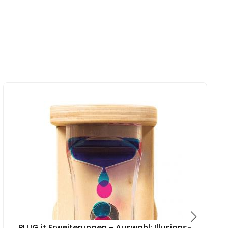
PLUG it Erweiterungen - Auswahl: Illusions-